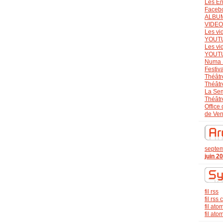
Les En
Faceb
ALBU
VIDE
Les vi
YOUT
Les vi
YOUT
Numa 
Festiv
Théâtr
Théâtr
La Se
Théâtr
Office
de Ve
septe
juin 2
fil rss
fil rs
fil ato
fil at