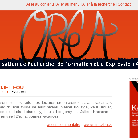
Aller au contenu
|
Aller au menu
|
Aller à la recherche
|
Contact
OJET FOU !
 20:19
::
SALOMÉ
sont sur les rails. Les lectures préparatoires d'avant vacances
mé" d'Oscar Wilde de haut niveau. Marcel Bouzige, Paul Brouet,
ulex, Lola Letarouilly, Louis Longeray et Julien Nacache :
 rentrée ! D'ici là, bonnes vacances.
aucun commentaire
::
aucun trackback