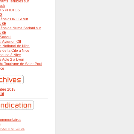
fants Terribles sur
ook
MS PHOTOS
OS
déos d'ORFEA sur
UBE
déos de Numa Sadoul sur
UBE
Sadoul
al Avignon Off
e National de Nice
e de la Cité à Nice
meuse à Nice
e Acte 2 à Lyon
 du Tourisme de Saint-Paul
nce
mbre 2018
016
s commentaires
m
om commentaires