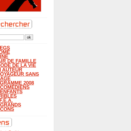
LEGS
OMÉ
INE
AIR DE FAMILLE
SODE DE LA VIE
N AUTEUR
VOYAGEUR SANS
AGE
GRAMME 2008
 COMÉDIENS
 ENFANTS
RIBLES
F.E.A.
 GRANDS
CONS