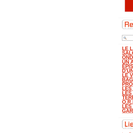
LE 
SAL
OND
UN 
ÉPI
D'U
LE 
BAG
PRO
LES
LES
TER
O.R.
LES
GAR