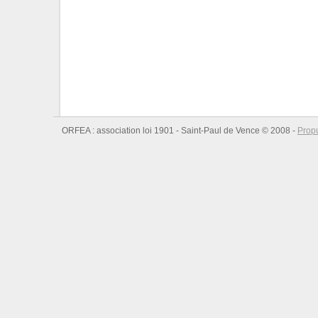
ORFEA : association loi 1901 - Saint-Paul de Vence © 2008 -
Prop