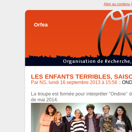
Aller au contenu
Orfea
LES ENFANTS TERRIBLES, SAISO
Par NS, lundi 16 septembre 2013 à 15:56
::
OND
La troupe est formée pour interpréter "Ondine" 
de mai 2014.